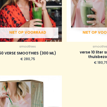
NIET OP VOORRAAD
NIET OP VO
smoothies
smoothi
verse 10 liter
50 VERSE SMOOTHIES (300 ML)
thuisbez
€
280,75
€
180,7