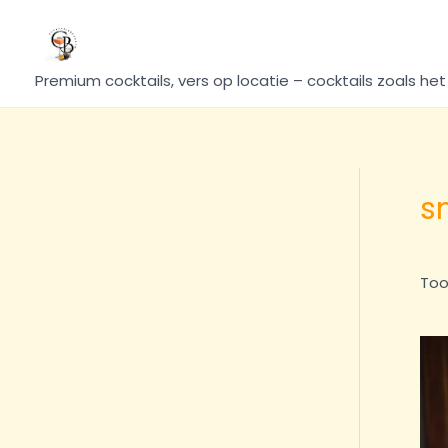
Ga
naar
de
Premium cocktails, vers op locatie – cocktails zoals het
inhoud
s
Too