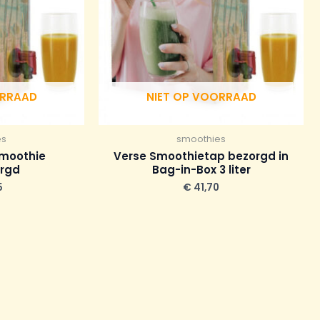
ORRAAD
NIET OP VOORRAAD
es
smoothies
 smoothie
Verse Smoothietap bezorgd in
orgd
Bag-in-Box 3 liter
5
€
41,70