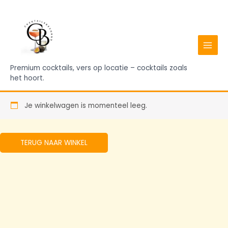
Ga
MAIN
naar
MENU
de
inhoud
Premium cocktails, vers op locatie – cocktails zoals
het hoort.
Je winkelwagen is momenteel leeg.
TERUG NAAR WINKEL