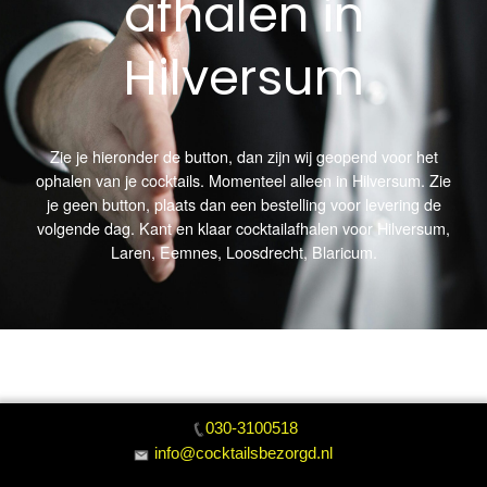
afhalen in
Hilversum
Zie je hieronder de button, dan zijn wij geopend voor het
ophalen van je cocktails. Momenteel alleen in Hilversum. Zie
je geen button, plaats dan een bestelling voor levering de
volgende dag. Kant en klaar cocktailafhalen voor Hilversum,
Laren, Eemnes, Loosdrecht, Blaricum.
030-3100518
info@cocktailsbezorgd.nl