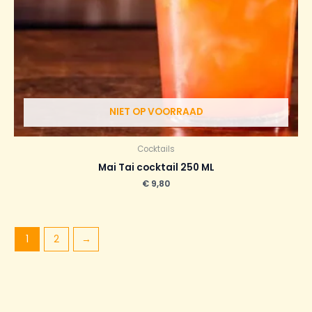
NIET OP VOORRAAD
Cocktails
Mai Tai cocktail 250 ML
€
9,80
1
2
→