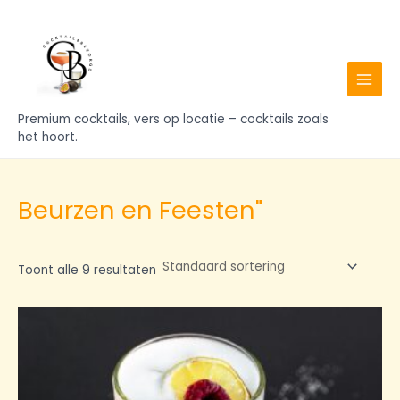
Ga
MAIN
naar
MENU
de
inhoud
Premium cocktails, vers op locatie – cocktails zoals
het hoort.
Beurzen en Feesten"
Toont alle 9 resultaten