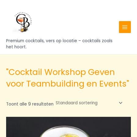
Ga
MAIN
naar
MENU
de
inhoud
Premium cocktails, vers op locatie – cocktails zoals
het hoort.
"Cocktail Workshop Geven
voor Teambuilding en Events"
Toont alle 9 resultaten