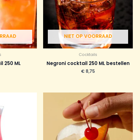
ORRAAD
NIET OP VOORRAAD
s
Cocktails
il 250 ML
Negroni cocktail 250 ML bestellen
€
8,75