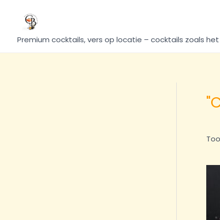
Ga
naar
de
Premium cocktails, vers op locatie – cocktails zoals het
inhoud
"
Too