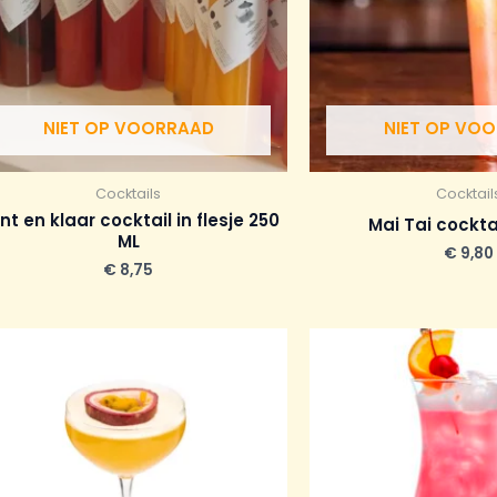
NIET OP VOORRAAD
NIET OP VO
Cocktails
Cocktail
nt en klaar cocktail in flesje 250
Mai Tai cockta
ML
€
9,80
€
8,75