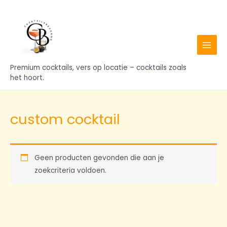
Ga
MAIN
naar
MENU
de
inhoud
Premium cocktails, vers op locatie – cocktails zoals
het hoort.
custom cocktail
Geen producten gevonden die aan je
zoekcriteria voldoen.