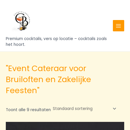
Ga
MAIN
naar
MENU
de
inhoud
Premium cocktails, vers op locatie – cocktails zoals
het hoort.
"Event Cateraar voor
Bruiloften en Zakelijke
Feesten"
Toont alle 9 resultaten