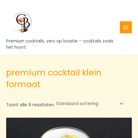
Ga
MAIN
naar
MENU
de
inhoud
Premium cocktails, vers op locatie – cocktails zoals
het hoort.
premium cocktail klein
formaat
Toont alle 9 resultaten